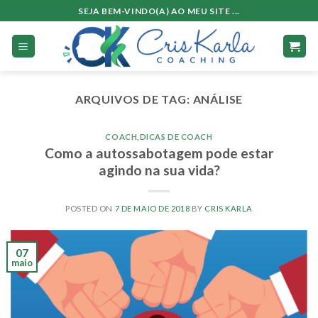
Skip
SEJA BEM-VINDO(A) AO MEU SITE ...
to
content
ARQUIVOS DE TAG:
ANÁLISE
COACH
,
DICAS DE COACH
Como a autossabotagem pode estar
agindo na sua vida?
POSTED ON
7 DE MAIO DE 2018
BY
CRIS KARLA
07
maio