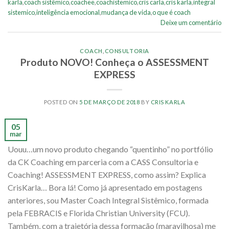
karla
,
coach sistêmico
,
coachee
,
coachistemico
,
cris carla
,
cris karla
,
integral
sistemico
,
inteligência emocional
,
mudança de vida
,
o que é coach
Deixe um comentário
COACH
,
CONSULTORIA
Produto NOVO! Conheça o ASSESSMENT
EXPRESS
POSTED ON
5 DE MARÇO DE 2018
BY
CRIS KARLA
05
mar
Uouu…um novo produto chegando “quentinho” no portfólio
da CK Coaching em parceria com a CASS Consultoria e
Coaching! ASSESSMENT EXPRESS, como assim? Explica
CrisKarla… Bora lá! Como já apresentado em postagens
anteriores, sou Master Coach Integral Sistêmico, formada
pela FEBRACIS e Florida Christian University (FCU).
Também, com a trajetória dessa formação (maravilhosa) me