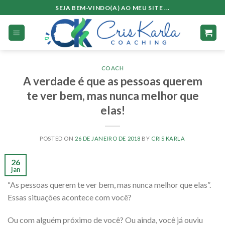
Skip
SEJA BEM-VINDO(A) AO MEU SITE ...
to
content
COACH
A verdade é que as pessoas querem
te ver bem, mas nunca melhor que
elas!
POSTED ON
26 DE JANEIRO DE 2018
BY
CRIS KARLA
26
jan
“As pessoas querem te ver bem, mas nunca melhor que elas”.
Essas situações acontece com você?
Ou com alguém próximo de você? Ou ainda, você já ouviu