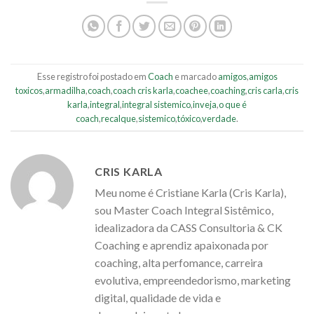
Esse registro foi postado em
Coach
e marcado
amigos
,
amigos
toxicos
,
armadilha
,
coach
,
coach cris karla
,
coachee
,
coaching
,
cris carla
,
cris
karla
,
integral
,
integral sistemico
,
inveja
,
o que é
coach
,
recalque
,
sistemico
,
tóxico
,
verdade
.
CRIS KARLA
Meu nome é Cristiane Karla (Cris Karla),
sou Master Coach Integral Sistêmico,
idealizadora da CASS Consultoria & CK
Coaching e aprendiz apaixonada por
coaching, alta perfomance, carreira
evolutiva, empreendedorismo, marketing
digital, qualidade de vida e