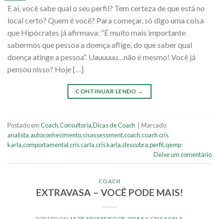
E aí, você sabe qual o seu perfil? Tem certeza de que está no
local certo? Quem é você? Para começar, só digo uma coisa
que Hipócrates já afirmava: “É muito mais importante
sabermos que pessoa a doença aflige, do que saber qual
doença atinge a pessoa”. Uauuuuu…não é mesmo! Você já
pensou nisso? Hoje […]
CONTINUAR LENDO
→
Postado em
Coach
,
Consultoria
,
Dicas de Coach
|
Marcado
analista
,
autoconhecimento
,
cisassessment
,
coach
,
coach cris
karla
,
comportamental
,
cris carla
,
cris karla
,
descubra
,
perfil
,
qemp
Deixe um comentário
COACH
EXTRAVASA – VOCÊ PODE MAIS!
POSTED ON
15 DE FEVEREIRO DE 2018
BY
CRIS KARLA