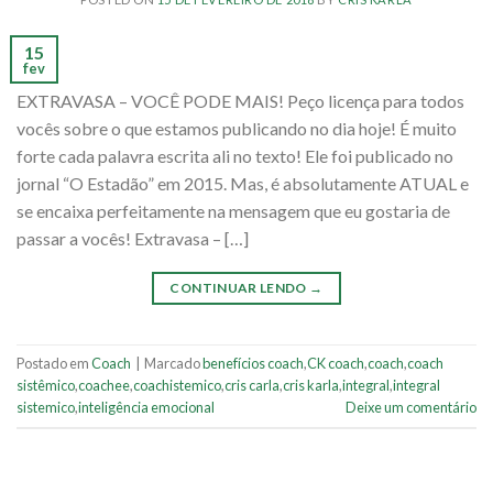
15
fev
EXTRAVASA – VOCÊ PODE MAIS! Peço licença para todos
vocês sobre o que estamos publicando no dia hoje! É muito
forte cada palavra escrita ali no texto! Ele foi publicado no
jornal “O Estadão” em 2015. Mas, é absolutamente ATUAL e
se encaixa perfeitamente na mensagem que eu gostaria de
passar a vocês! Extravasa – […]
CONTINUAR LENDO
→
Postado em
Coach
|
Marcado
benefícios coach
,
CK coach
,
coach
,
coach
sistêmico
,
coachee
,
coachistemico
,
cris carla
,
cris karla
,
integral
,
integral
sistemico
,
inteligência emocional
Deixe um comentário