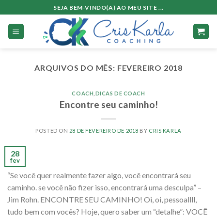
Skip
SEJA BEM-VINDO(A) AO MEU SITE ...
to
content
ARQUIVOS DO MÊS:
FEVEREIRO 2018
COACH
,
DICAS DE COACH
Encontre seu caminho!
POSTED ON
28 DE FEVEREIRO DE 2018
BY
CRIS KARLA
28
fev
“Se você quer realmente fazer algo, você encontrará seu
caminho. se você não fizer isso, encontrará uma desculpa” –
Jim Rohn. ENCONTRE SEU CAMINHO! Oi, oi, pessoallll,
tudo bem com vocês? Hoje, quero saber um “detalhe”: VOCÊ