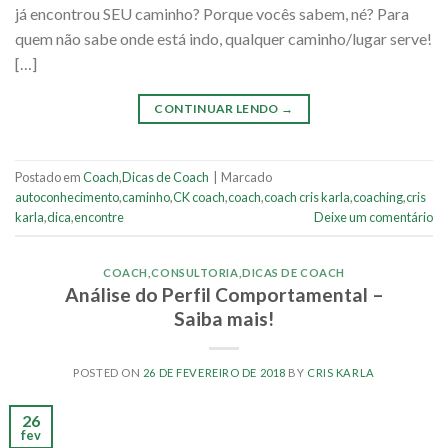
já encontrou SEU caminho? Porque vocês sabem, né? Para
quem não sabe onde está indo, qualquer caminho/lugar serve!
[…]
CONTINUAR LENDO
→
Postado em
Coach
,
Dicas de Coach
|
Marcado
autoconhecimento
,
caminho
,
CK coach
,
coach
,
coach cris karla
,
coaching
,
cris
karla
,
dica
,
encontre
Deixe um comentário
COACH
,
CONSULTORIA
,
DICAS DE COACH
Análise do Perfil Comportamental –
Saiba mais!
POSTED ON
26 DE FEVEREIRO DE 2018
BY
CRIS KARLA
26
fev