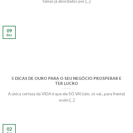
temas já abordados por [...]
09
dez
5 DICAS DE OURO PARA O SEU NEGÓCIO PROSPERAR E
TER LUCRO
A única certeza da VIDA é que ela SÓ VAI (sim, só vai…para frente)
assim [...]
02