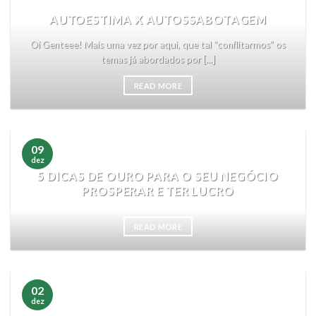
AUTOESTIMA X AUTOSSABOTAGEM
Oi Genteee! Mais uma vez por aqui, que tal “conflitarmos” os
temas já abordados por [...]
READ MORE
09
dez
5 DICAS DE OURO PARA O SEU NEGÓCIO
PROSPERAR E TER LUCRO
READ MORE
02
dez