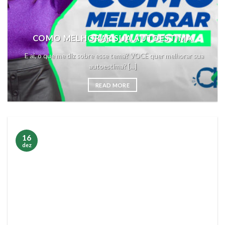
COMO MELHORAR SUA AUTOESTIMA
E aí, o que me diz sobre esse tema? VOCÊ quer melhorar sua
autoestima? [...]
READ MORE
16
dez