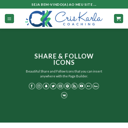
Skip
SEJA BEM-VINDO(A) AO MEU SITE ...
to
content
SHARE & FOLLOW
ICONS
Beautiful Share and Follow Icons that you can insert
anywhere with the Page Builder.