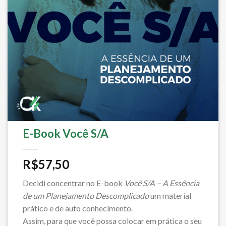
E-Book Você S/A
R$
57,50
Decidi concentrar no E-book
Você S/A – A Essência
de um Planejamento Descomplicado
um material
prático e de auto conhecimento.
Assim, para que você possa colocar em prática o seu